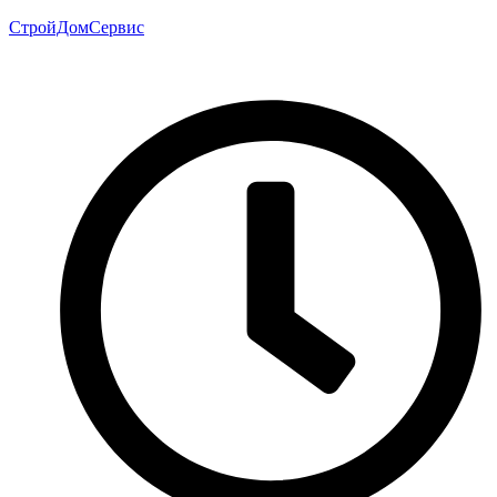
СтройДомСервис